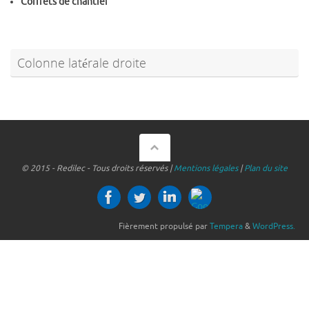
Coffrets de chantier
Colonne latérale droite
© 2015 - Redilec - Tous droits réservés |
Mentions légales
|
Plan du site
Fièrement propulsé par
Tempera
&
WordPress.